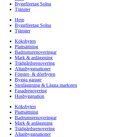
Byggföretag Solna
Tjänster
Hem
Byggföretag Solna
Tjänster
Köksbyten
Plattsättning
Badrumsrenoveringar
Mark & anläggning
Trädgårdsrenovering
Altanbyggnationer
Fönster- & dörrbyten
Bygga garage
Stenläggning & Lägga marksten
Fasadrenovering
Husbyggnation
Köksbyten
Plattsättning
Badrumsrenoveringar
Mark & anläggning
Trädgårdsrenovering
Altanbyggnationer