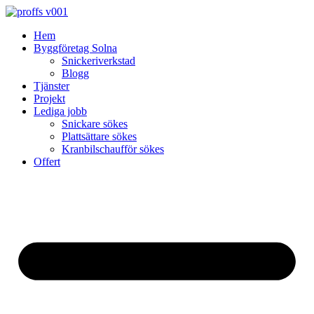
Skip
to
Hem
content
Byggföretag Solna
Snickeriverkstad
Blogg
Tjänster
Projekt
Lediga jobb
Snickare sökes
Plattsättare sökes
Kranbilschaufför sökes
Offert