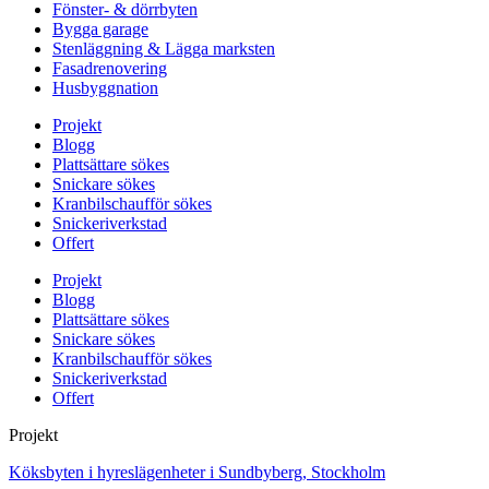
Fönster- & dörrbyten
Bygga garage
Stenläggning & Lägga marksten
Fasadrenovering
Husbyggnation
Projekt
Blogg
Plattsättare sökes
Snickare sökes
Kranbilschaufför sökes
Snickeriverkstad
Offert
Projekt
Blogg
Plattsättare sökes
Snickare sökes
Kranbilschaufför sökes
Snickeriverkstad
Offert
Projekt
Köksbyten i hyreslägenheter i Sundbyberg, Stockholm