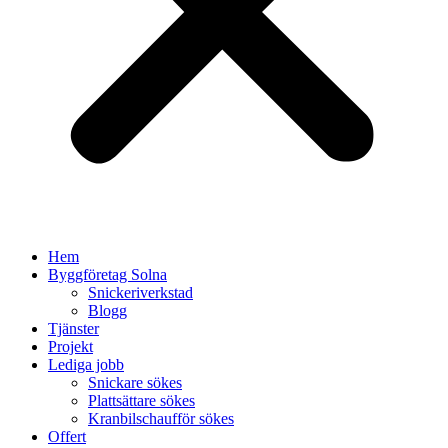
Hem
Byggföretag Solna
Snickeriverkstad
Blogg
Tjänster
Projekt
Lediga jobb
Snickare sökes
Plattsättare sökes
Kranbilschaufför sökes
Offert