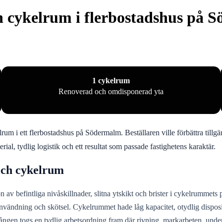
 cykelrum i flerbostadshus på 
1 cykelrum
Renoverad och omdisponerad yta
 i ett flerbostadshus på Södermalm. Beställaren ville förbättra tillgän
, tydlig logistik och ett resultat som passade fastighetens karaktär.
och cykelrum
 befintliga nivåskillnader, slitna ytskikt och brister i cykelrummets 
nvändning och skötsel. Cykelrummet hade låg kapacitet, otydlig disposit
ången togs en tydlig arbetsordning fram där rivning, markarbeten, und