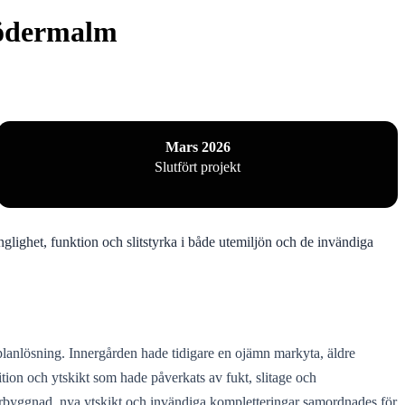
Södermalm
Mars 2026
Slutfört projekt
glighet, funktion och slitstyrka i både utemiljön och de invändiga
planlösning. Innergården hade tidigare en ojämn markyta, äldre
ion och ytskikt som hade påverkats av fukt, slitage och
erbyggnad, nya ytskikt och invändiga kompletteringar samordnades för