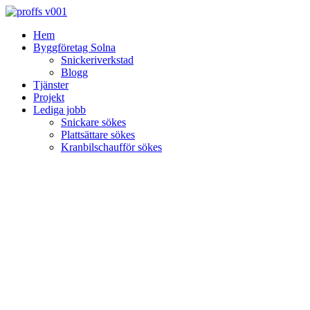
Skip
to
Hem
content
Byggföretag Solna
Snickeriverkstad
Blogg
Tjänster
Projekt
Lediga jobb
Snickare sökes
Plattsättare sökes
Kranbilschaufför sökes