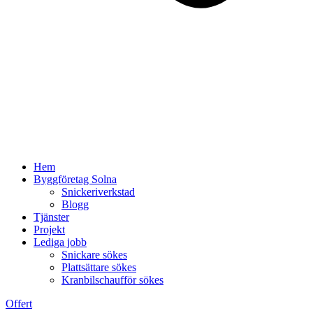
Hem
Byggföretag Solna
Snickeriverkstad
Blogg
Tjänster
Projekt
Lediga jobb
Snickare sökes
Plattsättare sökes
Kranbilschaufför sökes
Offert