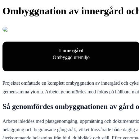
Ombyggnation av innergård och
1 innergård
Ombyggd utemiljö
Projektet omfattade en komplett ombyggnation av innergård och cykelrum
gemensamma ytorna. Arbetet genomfördes med fokus på hållbara material
Så genomfördes ombyggnationen av gård 
Arbetet inleddes med platsgenomgång, uppmätning och dokumentation av
beläggning och begränsade gångstråk, vilket försvårade både daglig a
återkommande belastning från hjul, dubbdäck och ställ. Efter genomg