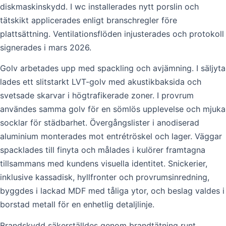
diskmaskinskydd. I wc installerades nytt porslin och
tätskikt applicerades enligt branschregler före
plattsättning. Ventilationsflöden injusterades och protokoll
signerades i mars 2026.
Golv arbetades upp med spackling och avjämning. I säljyta
lades ett slitstarkt LVT-golv med akustikbaksida och
svetsade skarvar i högtrafikerade zoner. I provrum
användes samma golv för en sömlös upplevelse och mjuka
socklar för städbarhet. Övergångslister i anodiserad
aluminium monterades mot entrétröskel och lager. Väggar
spacklades till finyta och målades i kulörer framtagna
tillsammans med kundens visuella identitet. Snickerier,
inklusive kassadisk, hyllfronter och provrumsinredning,
byggdes i lackad MDF med tåliga ytor, och beslag valdes i
borstad metall för en enhetlig detaljlinje.
Brandskydd säkerställdes genom brandtätning runt