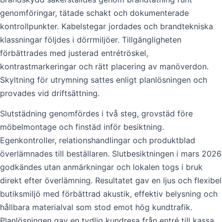
genomföringar, tätade schakt och dokumenterade
kontrollpunkter. Kabelstegar jordades och brandtekniska
klassningar följdes i dörrmiljöer. Tillgängligheten
förbättrades med justerad entrétröskel,
kontrastmarkeringar och rätt placering av manöverdon.
Skyltning för utrymning sattes enligt planlösningen och
provades vid driftsättning.
Slutstädning genomfördes i två steg, grovstäd före
möbelmontage och finstäd inför besiktning.
Egenkontroller, relationshandlingar och produktblad
överlämnades till beställaren. Slutbesiktningen i mars 2026
godkändes utan anmärkningar och lokalen togs i bruk
direkt efter överlämning. Resultatet gav en ljus och flexibel
butiksmiljö med förbättrad akustik, effektiv belysning och
hållbara materialval som stod emot hög kundtrafik.
Planlösningen gav en tydlig kundresa från entré till kassa,