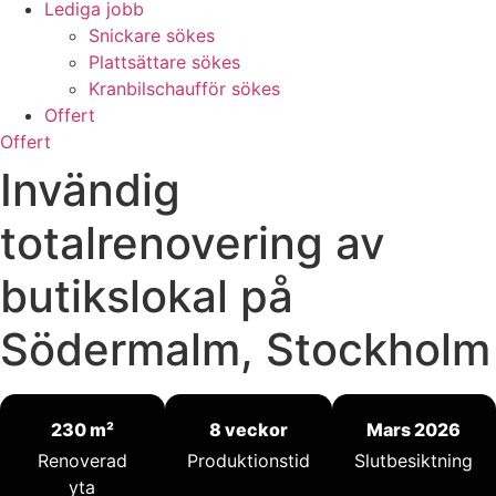
Lediga jobb
Snickare sökes
Plattsättare sökes
Kranbilschaufför sökes
Offert
Offert
Invändig
totalrenovering av
butikslokal på
Södermalm, Stockholm
230 m²
8 veckor
Mars 2026
Renoverad
Produktionstid
Slutbesiktning
yta