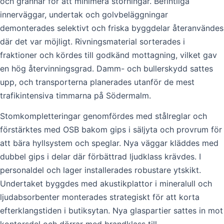
och grannar för att minimera störningar. Befintliga
innerväggar, undertak och golvbeläggningar
demonterades selektivt och friska byggdelar återanvändes
där det var möjligt. Rivningsmaterial sorterades i
fraktioner och kördes till godkänd mottagning, vilket gav
en hög återvinningsgrad. Damm- och bullerskydd sattes
upp, och transporterna planerades utanför de mest
trafikintensiva timmarna på Södermalm.
Stomkompletteringar genomfördes med stålreglar och
förstärktes med OSB bakom gips i säljyta och provrum för
att bära hyllsystem och speglar. Nya väggar kläddes med
dubbel gips i delar där förbättrad ljudklass krävdes. I
personaldel och lager installerades robustare ytskikt.
Undertaket byggdes med akustikplattor i mineralull och
ljudabsorbenter monterades strategiskt för att korta
efterklangstiden i butiksytan. Nya glaspartier sattes in mot