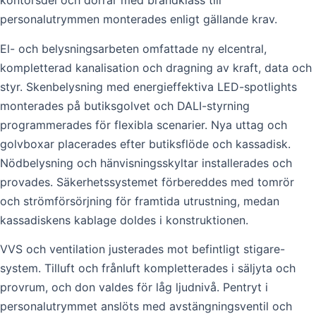
kontorsdel och dörrar med brandklass till
personalutrymmen monterades enligt gällande krav.
El- och belysningsarbeten omfattade ny elcentral,
kompletterad kanalisation och dragning av kraft, data och
styr. Skenbelysning med energieffektiva LED-spotlights
monterades på butiksgolvet och DALI-styrning
programmerades för flexibla scenarier. Nya uttag och
golvboxar placerades efter butiksflöde och kassadisk.
Nödbelysning och hänvisningsskyltar installerades och
provades. Säkerhetssystemet förbereddes med tomrör
och strömförsörjning för framtida utrustning, medan
kassadiskens kablage doldes i konstruktionen.
VVS och ventilation justerades mot befintligt stigare-
system. Tilluft och frånluft kompletterades i säljyta och
provrum, och don valdes för låg ljudnivå. Pentryt i
personalutrymmet anslöts med avstängningsventil och