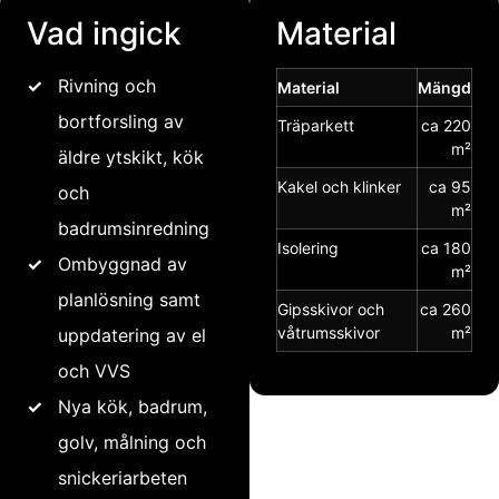
Vad ingick
Material
✓
Rivning och
Material
Mängd
bortforsling av
Träparkett
ca 220
m²
äldre ytskikt, kök
Kakel och klinker
ca 95
och
m²
badrumsinredning
Isolering
ca 180
✓
Ombyggnad av
m²
planlösning samt
Gipsskivor och
ca 260
våtrumsskivor
m²
uppdatering av el
och VVS
✓
Nya kök, badrum,
golv, målning och
snickeriarbeten