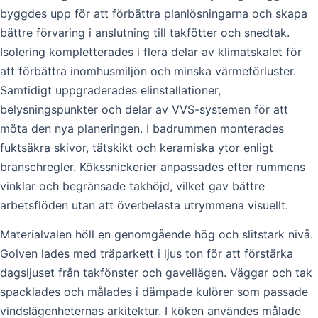
byggdes upp för att förbättra planlösningarna och skapa
bättre förvaring i anslutning till takfötter och snedtak.
Isolering kompletterades i flera delar av klimatskalet för
att förbättra inomhusmiljön och minska värmeförluster.
Samtidigt uppgraderades elinstallationer,
belysningspunkter och delar av VVS-systemen för att
möta den nya planeringen. I badrummen monterades
fuktsäkra skivor, tätskikt och keramiska ytor enligt
branschregler. Kökssnickerier anpassades efter rummens
vinklar och begränsade takhöjd, vilket gav bättre
arbetsflöden utan att överbelasta utrymmena visuellt.
Materialvalen höll en genomgående hög och slitstark nivå.
Golven lades med träparkett i ljus ton för att förstärka
dagsljuset från takfönster och gavellägen. Väggar och tak
spacklades och målades i dämpade kulörer som passade
vindslägenheternas arkitektur. I köken användes målade