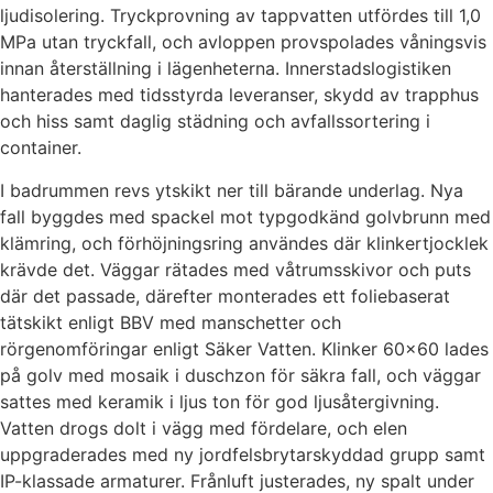
ljudisolering. Tryckprovning av tappvatten utfördes till 1,0
MPa utan tryckfall, och avloppen provspolades våningsvis
innan återställning i lägenheterna. Innerstadslogistiken
hanterades med tidsstyrda leveranser, skydd av trapphus
och hiss samt daglig städning och avfallssortering i
container.
I badrummen revs ytskikt ner till bärande underlag. Nya
fall byggdes med spackel mot typgodkänd golvbrunn med
klämring, och förhöjningsring användes där klinkertjocklek
krävde det. Väggar rätades med våtrumsskivor och puts
där det passade, därefter monterades ett foliebaserat
tätskikt enligt BBV med manschetter och
rörgenomföringar enligt Säker Vatten. Klinker 60×60 lades
på golv med mosaik i duschzon för säkra fall, och väggar
sattes med keramik i ljus ton för god ljusåtergivning.
Vatten drogs dolt i vägg med fördelare, och elen
uppgraderades med ny jordfelsbrytarskyddad grupp samt
IP-klassade armaturer. Frånluft justerades, ny spalt under