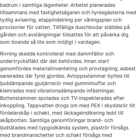
badrum i samtliga lägenheter. Arbetet planerades
tillsammans med fastighetsägaren och hyresgästerna med
tydlig avisering, etappindelning per våningsplan och
provisorier för vatten. Tillfälliga duschbodar ställdes på
gården och avstängningar tidsattes för att påverka dig
som boende så lite som möjligt i vardagen.
Rivning skedde kontrollerat med dammfällor och
undertrycksfläkt där det behövdes. Innan start
genomfördes materialinventering och provtagning, asbest
sanerades där fynd gjordes. Avloppsstammar byttes till
ljuddämpande gjutjärnsrör med gummimuffar och
klamrades med vibrationsdämpande infästningar.
Bottenstammen spolades och TV-inspekterades efter
inkoppling. Tappvatten drogs om med PEX i skyddsrör till
fördelarskåp i schakt, med läckageindikering ledd till
skåpbotten. Samtliga genomföringar brand- och
ljudtätades med typgodkända system, plaströr försågs
med brandmanschetter och schakt försågs med