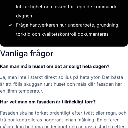
luftfuktighet och risken för regn de kommande
dygnen
✓
Fråga hantverkaren hur underarbete, grundning,
torktid och kvalitetskontroll dokumenteras
Vanliga frågor
Kan man måla huset om det är soligt hela dagen?
Ja, men inte i starkt direkt solljus på heta ytor. Det bästa
är att följa skuggan runt huset och måla där fasaden har
en jämn temperatur.
Hur vet man om fasaden är tillräckligt torr?
Fasaden ska ha torkat ordentligt efter tvätt eller regn, och
trä bör kontrolleras noggrant innan målning. En erfaren
målare kan bedöma underlaget och anpassa starten efter