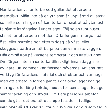
När fasaden väl är förberedd gäller det att arbeta
metodiskt. Måla inte på en yta som är uppvärmd av stark
sol, eftersom färgen då kan torka för snabbt på ytan och
få sämre inträngning i underlaget. Följ solen runt huset i
stället för att arbeta mot den. Ofta fungerar morgon på
öst- eller norrsida och eftermiddag på väst- eller
skuggsida bättre än att börja på den varmaste väggen.
Håll också koll på kvällens temperatur och luftfuktighet.
Om färgen inte hinner torka tillräckligt innan dagg eller
kyligare luft kommer, kan finishen påverkas. Använd rätt
verktyg för fasadens material och struktur och var noga
med att arbeta in färgen jämnt. För tjocka lager kan ge
rinningar eller lång torktid, medan för tunna lager kan ge
sämre täckning och skydd. Om flera personer arbetar
samtidigt är det bra att dela upp fasaden i tydliga
sektioner så att skarvar inte blir synliga. För dig som tar in