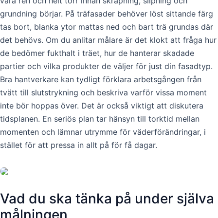
vara ren och helt torr innan skrapning, slipning och
grundning börjar. På träfasader behöver löst sittande färg
tas bort, blanka ytor mattas ned och bart trä grundas där
det behövs. Om du anlitar målare är det klokt att fråga hur
de bedömer fukthalt i träet, hur de hanterar skadade
partier och vilka produkter de väljer för just din fasadtyp.
Bra hantverkare kan tydligt förklara arbetsgången från
tvätt till slutstrykning och beskriva varför vissa moment
inte bör hoppas över. Det är också viktigt att diskutera
tidsplanen. En seriös plan tar hänsyn till torktid mellan
momenten och lämnar utrymme för väderförändringar, i
stället för att pressa in allt på för få dagar.
Vad du ska tänka på under själva
målningen