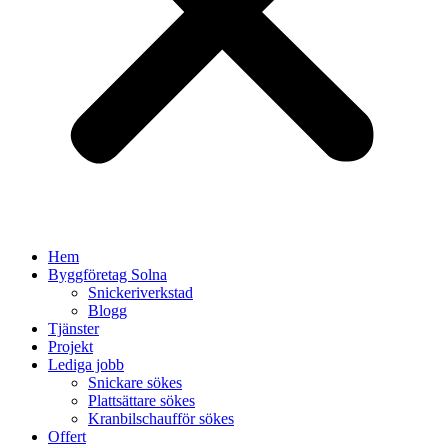
Hem
Byggföretag Solna
Snickeriverkstad
Blogg
Tjänster
Projekt
Lediga jobb
Snickare sökes
Plattsättare sökes
Kranbilschaufför sökes
Offert