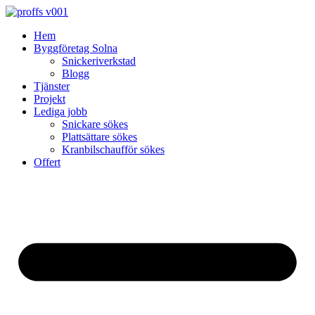
Skip
to
Hem
content
Byggföretag Solna
Snickeriverkstad
Blogg
Tjänster
Projekt
Lediga jobb
Snickare sökes
Plattsättare sökes
Kranbilschaufför sökes
Offert