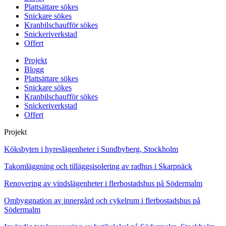
Plattsättare sökes
Snickare sökes
Kranbilschaufför sökes
Snickeriverkstad
Offert
Projekt
Blogg
Plattsättare sökes
Snickare sökes
Kranbilschaufför sökes
Snickeriverkstad
Offert
Projekt
Köksbyten i hyreslägenheter i Sundbyberg, Stockholm
Takomläggning och tilläggsisolering av radhus i Skarpnäck
Renovering av vindslägenheter i flerbostadshus på Södermalm
Ombyggnation av innergård och cykelrum i flerbostadshus på
Södermalm