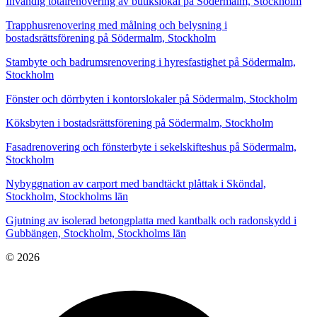
Invändig totalrenovering av butikslokal på Södermalm, Stockholm
Trapphusrenovering med målning och belysning i
bostadsrättsförening på Södermalm, Stockholm
Stambyte och badrumsrenovering i hyresfastighet på Södermalm,
Stockholm
Fönster och dörrbyten i kontorslokaler på Södermalm, Stockholm
Köksbyten i bostadsrättsförening på Södermalm, Stockholm
Fasadrenovering och fönsterbyte i sekelskifteshus på Södermalm,
Stockholm
Nybyggnation av carport med bandtäckt plåttak i Sköndal,
Stockholm, Stockholms län
Gjutning av isolerad betongplatta med kantbalk och radonskydd i
Gubbängen, Stockholm, Stockholms län
© 2026